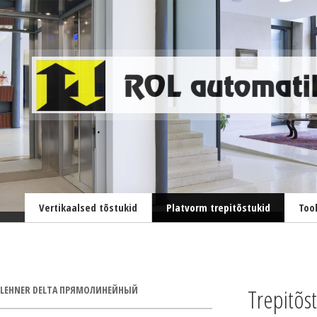
Vertikaalsed tõstukid
Platvorm trepitõstukid
Too
LEHNER DELTA ПРЯМОЛИНЕЙНЫЙ
Trepitõst