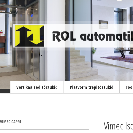
Vertikaalsed tõstukid
Platvorm trepitõstukid
Too
VIMEC CAPRI
Vimec I