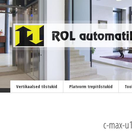
Vertikaalsed tõstukid
Platvorm trepitõstukid
Too
c-max-u1