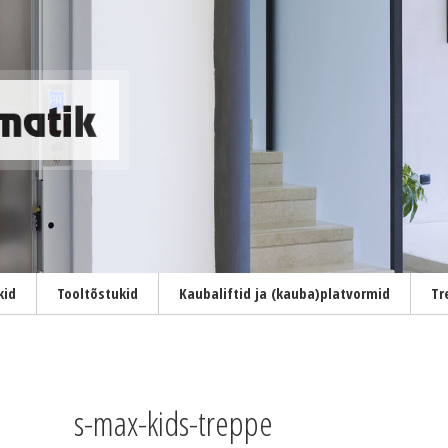
kid
Tooltõstukid
Kaubaliftid ja (kauba)platvormid
Tr
s-max-kids-treppe